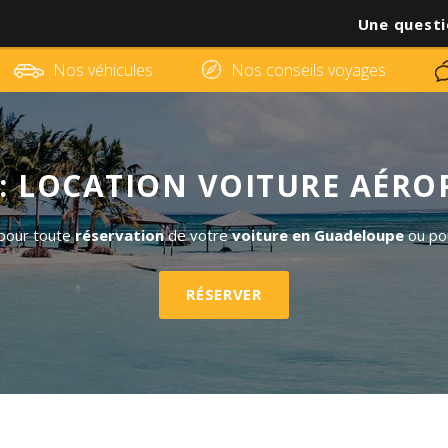
Une questi
Nos véhicules
Nos conseils voyages
: LOCATION VOITURE AÉR
 pour toute
réservation
de votre
voiture en Guadeloupe
ou pou
RÉSERVER