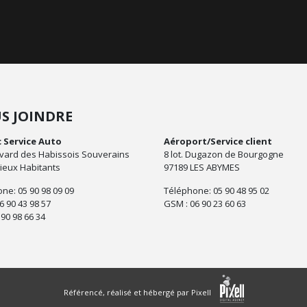
S JOINDRE
c Service Auto
Aéroport/Service client
vard des Habissois Souverains
8 lot. Dugazon de Bourgogne
ieux Habitants
97189 LES ABYMES
ne: 05 90 98 09 09
Téléphone: 05 90 48 95 02
6 90 43 98 57
GSM : 06 90 23 60 63
 90 98 66 34
Référencé, réalisé et hébergé par Pixell