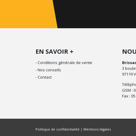
EN SAVOIR +
NOU
- Conditions générale de vente
Brissa
3 boule
- Nos conseils
97119 V
- Contact
Télépho
GSM : 0
Fax : 05
Politique de confidentialité
Mentions légales